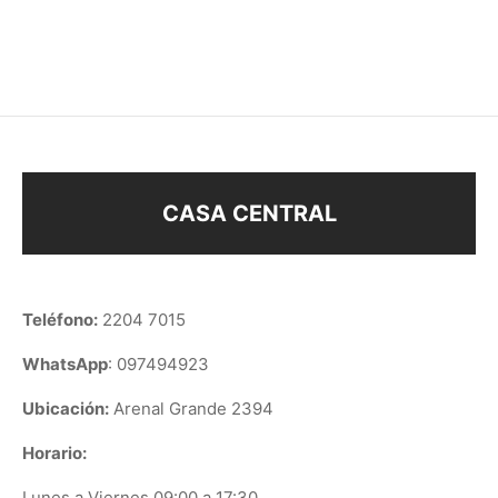
$
188
$
148
CASA CENTRAL
Teléfono:
2204 7015
WhatsApp
: 097494923
Ubicación:
Arenal Grande 2394
Horario:
Lunes a Viernes 09:00 a 17:30