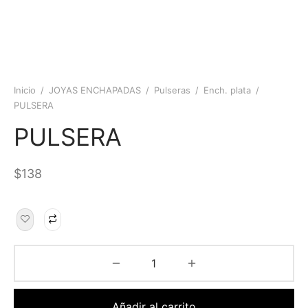
Inicio
/
JOYAS ENCHAPADAS
/
Pulseras
/
Ench. plata
/
PULSERA
PULSERA
$
138
Añadir al carrito