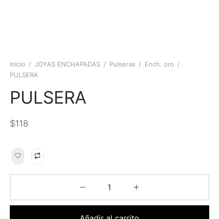
Inicio
/
JOYAS ENCHAPADAS
/
Pulseras
/
Ench. oro
/
PULSERA
PULSERA
$
118
Añadir al carrito