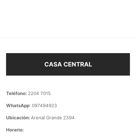
PULSERA
PULSERA COMBINADA
$
188
$
188
CASA CENTRAL
Teléfono:
2204 7015
WhatsApp
: 097494923
Ubicación:
Arenal Grande 2394
Horario: