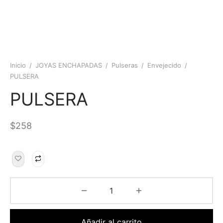
Inicio
/
JOYAS ENCHAPADAS
/
Pulseras
/
Envejecido
/
PULSERA
PULSERA
$
258
Añadir al carrito