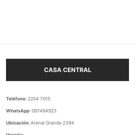
PULSERA HOJAS
PULSERA REGULABLE
C/BARRITA
–
$
148
$
178
$
108
CASA CENTRAL
Teléfono:
2204 7015
WhatsApp
: 097494923
Ubicación:
Arenal Grande 2394
Horario: