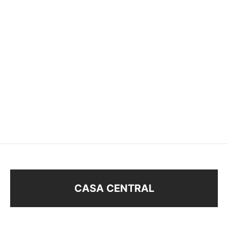
SET DE CARAVANAS
SET DE MINIATURAS
BOE33317
–
$
58
$
68
$
48
CASA CENTRAL