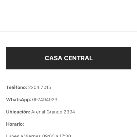
$
780
$
30
CASA CENTRAL
Teléfono:
2204 7015
WhatsApp
: 097494923
Ubicación:
Arenal Grande 2394
Horario:
Lunes a Viernes 09:00 a 17:30