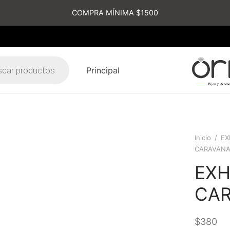
COMPRA MÍNIMA $1500
Principal
s
Inicio
/
EX
CARAVAN
EXH
CA
$
380