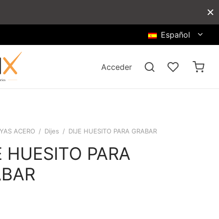
Español
Acceder
YAS ACERO
/
Dijes
/
DIJE HUESITO PARA GRABAR
E HUESITO PARA
ABAR