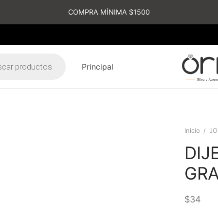
COMPRA MÍNIMA $1500
Principal
s
Inicio
/
JO
DIJ
GR
$
34