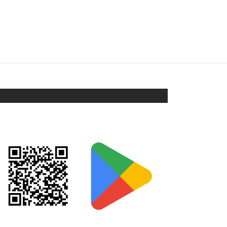
DIJE MAMÁ CON NENA
$
28
Añadir al carrito
ORIX EN GOOGLE PLAY