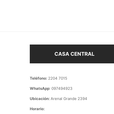
DIJE NENE 2 cm
DIJE
$
28
$
48
Añadir al carrito
Añad
CASA CENTRAL
Teléfono:
2204 7015
WhatsApp
: 097494923
Ubicación:
Arenal Grande 2394
Horario: