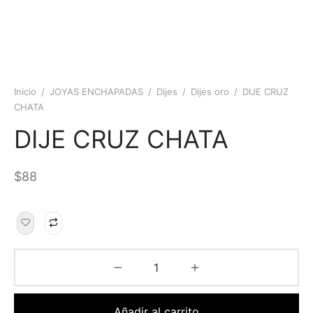
Inicio
/
JOYAS ENCHAPADAS
/
Dijes
/
Dijes oro
/
DIJE CRUZ
CHATA
DIJE CRUZ CHATA
$
88
Añadir al carrito