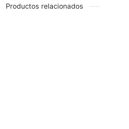
Productos relacionados
DIJE GATO
DIJE SAN ANTONIO
$
128
$
68