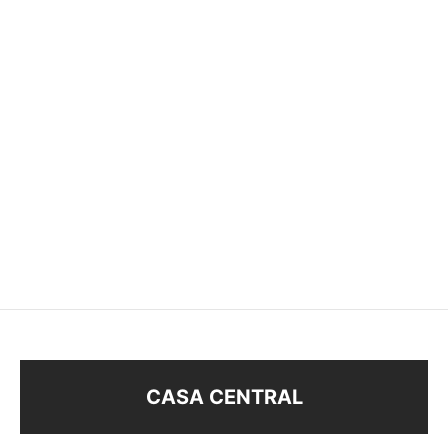
DIJE FLOR
DIJE GATO
$
108
$
68
CASA CENTRAL