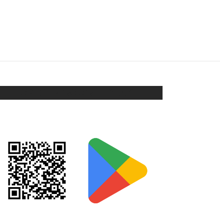
PERCHA PARA 3 NENES
$
34
Añadir al carrito
ORIX EN GOOGLE PLAY