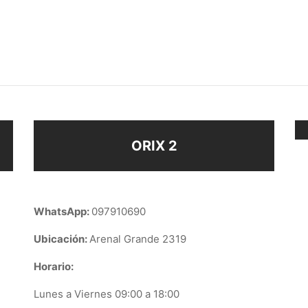
HA PARA 4 NENES
DIJE CRUZ
$
88
ir al carrito
Añadir al carrito
ORIX 2
WhatsApp:
097910690
Ubicación:
Arenal Grande 2319
Horario:
Lunes a Viernes 09:00 a 18:00