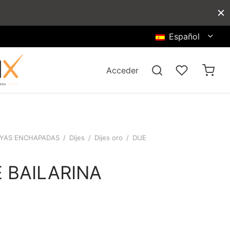
Español
Acceder
YAS ENCHAPADAS
/
Dijes
/
Dijes oro
/
DIJE
E BAILARINA