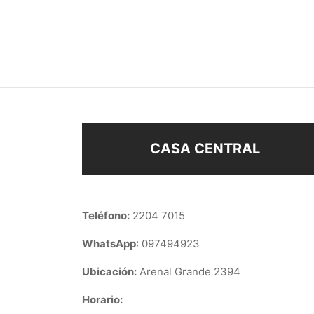
DIJE CRUZ MEDIANA
PERC
$
138
$
38
Añadir al carrito
Añad
CASA CENTRAL
Teléfono:
2204 7015
WhatsApp
: 097494923
Ubicación:
Arenal Grande 2394
Horario: