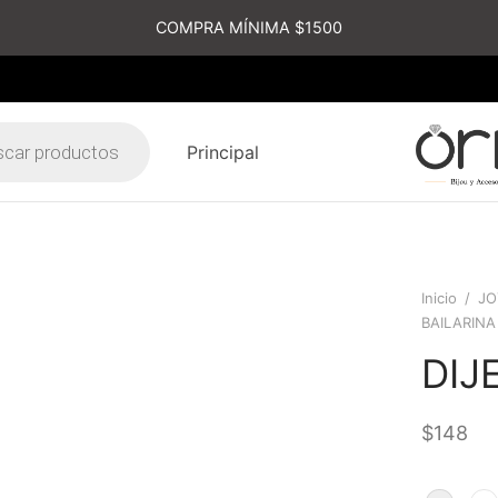
COMPRA MÍNIMA $1500
Principal
s
Inicio
/
JO
BAILARINA
DIJ
$
148