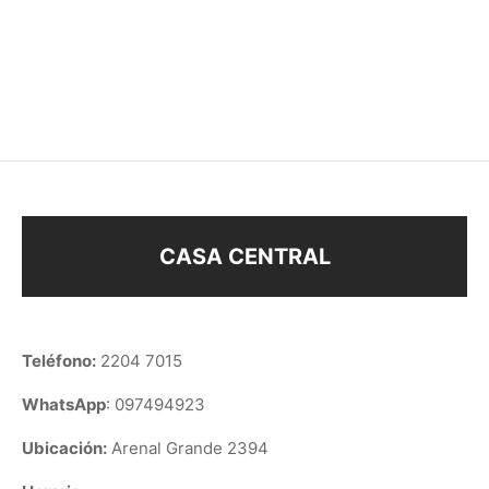
DIJE MAMÁ
DIJE CRUZ GRANDE
$
148
$
168
CASA CENTRAL
Teléfono:
2204 7015
WhatsApp
: 097494923
Ubicación:
Arenal Grande 2394