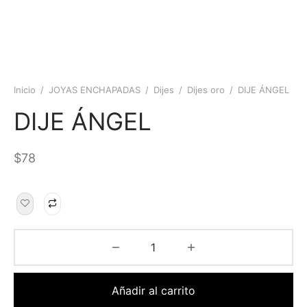
Inicio
/
JOYAS ENCHAPADAS
/
Dijes
/
Dijes oro
/
DIJE ÁNGEL
DIJE ÁNGEL
$
78
Añadir al carrito