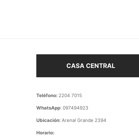
DIJE FLOR
DIJE
$
108
$
43
Seleccionar opciones
Añad
CASA CENTRAL
Teléfono:
2204 7015
WhatsApp
: 097494923
Ubicación:
Arenal Grande 2394
Horario: