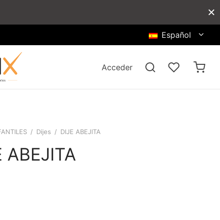
Español
Acceder
FANTILES
/
Dijes
/
DIJE ABEJITA
E ABEJITA