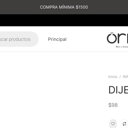
COMPRA MÍNIMA $1500
Principal
s
Inicio
/
IN
DIJ
$
98