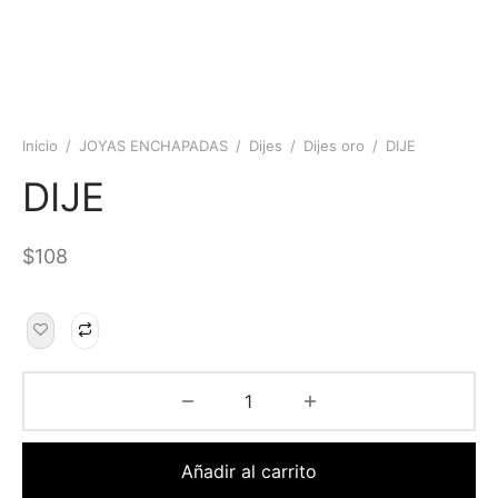
Inicio
/
JOYAS ENCHAPADAS
/
Dijes
/
Dijes oro
/
DIJE
DIJE
$
108
Añadir al carrito