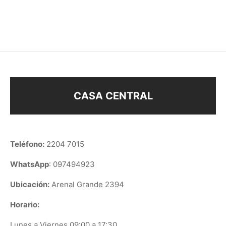
$
138
$
158
CASA CENTRAL
Teléfono:
2204 7015
WhatsApp
: 097494923
Ubicación:
Arenal Grande 2394
Horario:
Lunes a Viernes 09:00 a 17:30