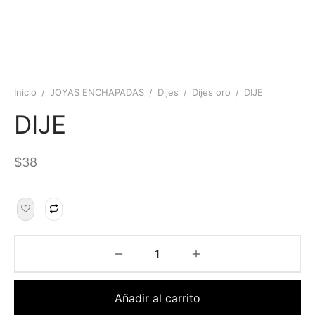
Inicio
/
JOYAS ENCHAPADAS
/
Dijes
/
Dijes oro
/
DIJE
DIJE
$
38
Añadir al carrito