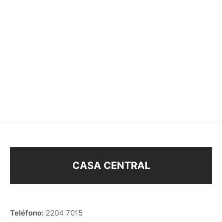
COLLAR PLATA 925
COLLAR OJO TURCO
PLATA 925
$
820
$
650
$
650
CASA CENTRAL
Teléfono:
2204 7015