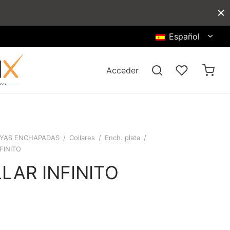
Español
Acceder
YAS ENCHAPADAS
/
Collares
/
Ench. plata
/
FINITO
LAR INFINITO