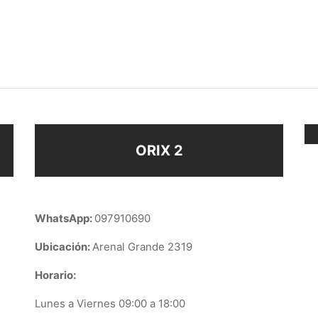
AR 2 NENES
COLLAR PERLA
$
158
eccionar opciones
Añadir al carrito
ORIX 2
WhatsApp:
097910690
Ubicación:
Arenal Grande 2319
Horario:
Lunes a Viernes 09:00 a 18:00