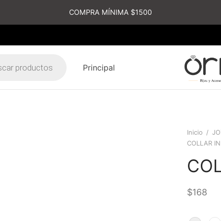
COMPRA MÍNIMA $1500
Principal
s
Inicio
/
JO
COLLAR IN
COL
$
168