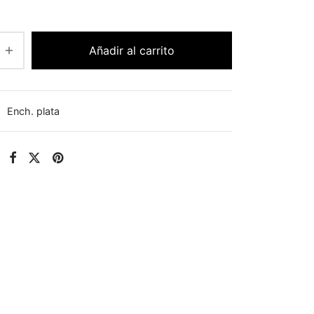
Añadir al carrito
:
Ench. plata