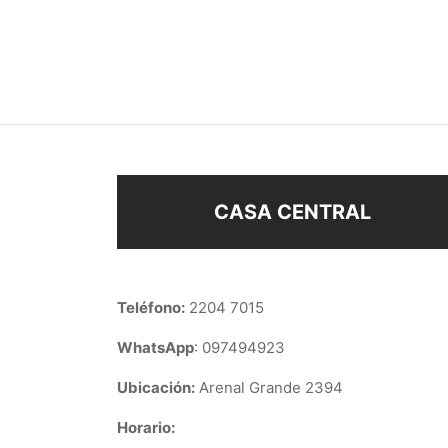
TIENTO CON DIJE
COLL
$
168
$
108
$
148
Añadir al carrito
Sel
CASA CENTRAL
Teléfono:
2204 7015
WhatsApp
: 097494923
Ubicación:
Arenal Grande 2394
Horario: