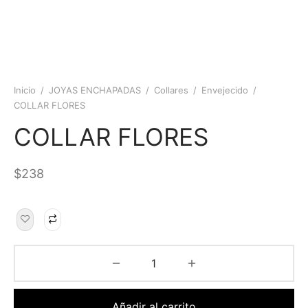
Inicio
/
JOYAS ENCHAPADAS
/
Collares
/
Envejecido
/
COLLAR FLORES
COLLAR FLORES
$
238
Añadir al carrito