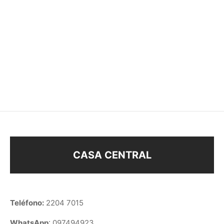
COLLAR 2 NENES
COLLAR OJO TURCO
$
148
$
178
CASA CENTRAL
Teléfono:
2204 7015
WhatsApp
: 097494923