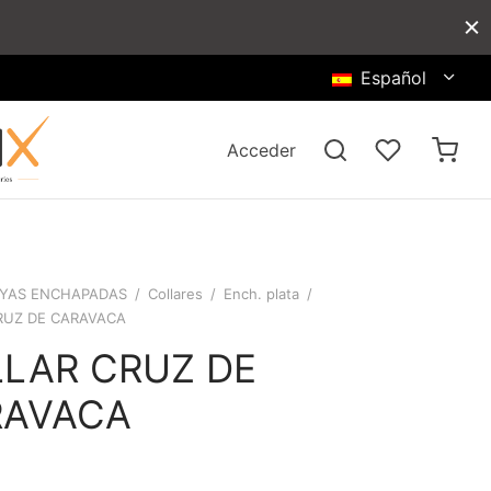
Español
Acceder
YAS ENCHAPADAS
/
Collares
/
Ench. plata
/
RUZ DE CARAVACA
LAR CRUZ DE
RAVACA