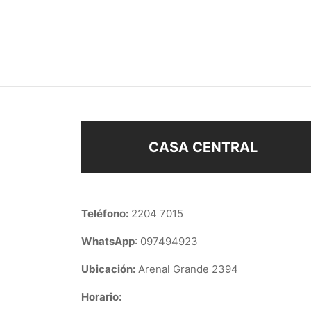
COLLAR VIRGEN REDONDA
COLL
$
198
$
238
Seleccionar opciones
Añad
CASA CENTRAL
Teléfono:
2204 7015
WhatsApp
: 097494923
Ubicación:
Arenal Grande 2394
Horario: