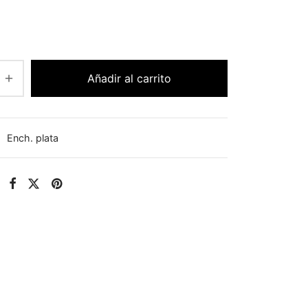
Añadir al carrito
:
Ench. plata