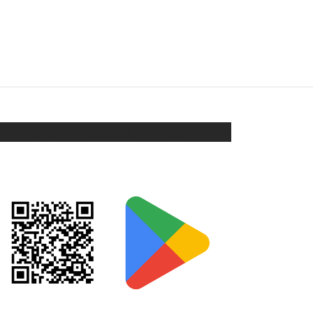
COLLAR 2 NENES
$
148
Seleccionar opciones
ORIX EN GOOGLE PLAY