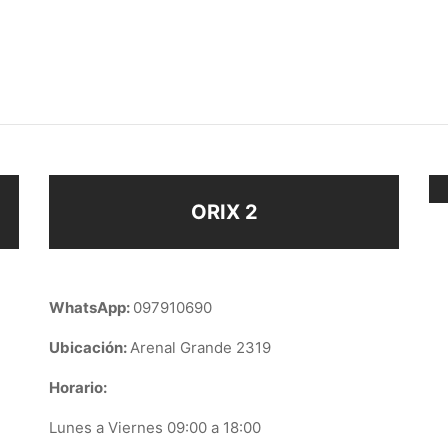
AR OJO
COLLAR I ♥ FAMILY
$
258
$
138
Añadir al carrito
ir al carrito
ORIX 2
WhatsApp:
097910690
Ubicación:
Arenal Grande 2319
Horario:
Lunes a Viernes 09:00 a 18:00