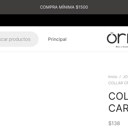
COMPRA MÍNIMA $1500
Principal
s
Inicio
/
JO
COLLAR C
COL
CA
$
138