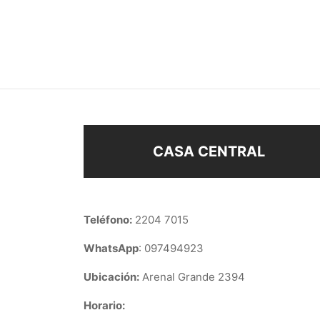
COLLAR CRUZ M
COLL
$
268
$
198
Añadir al carrito
Añad
CASA CENTRAL
Teléfono:
2204 7015
WhatsApp
: 097494923
Ubicación:
Arenal Grande 2394
Horario: