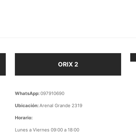
AR
CADENA
$
228
$
188
Añadir al carrito
ir al carrito
ORIX 2
WhatsApp:
097910690
Ubicación:
Arenal Grande 2319
Horario:
Lunes a Viernes 09:00 a 18:00