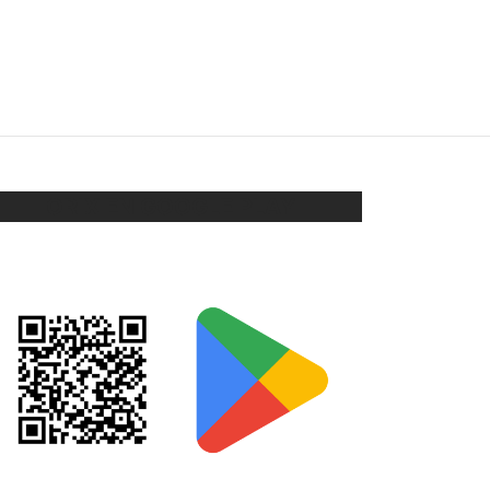
PULSERA
$
198
Añadir al carrito
ORIX EN GOOGLE PLAY