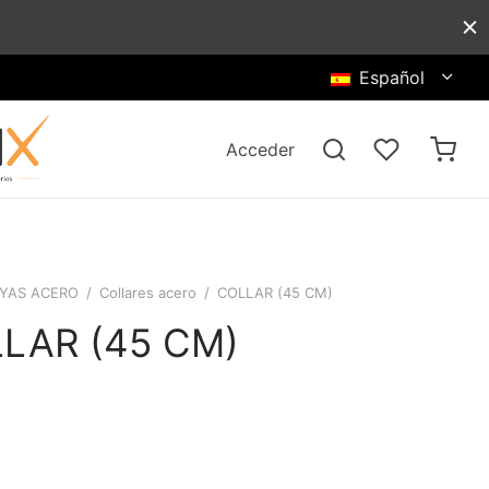
Español
Acceder
YAS ACERO
/
Collares acero
/
COLLAR (45 CM)
LAR (45 CM)