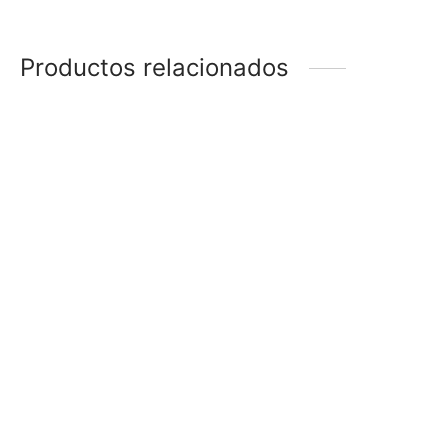
Productos relacionados
COLLAR
COLLAR
$
258
$
228