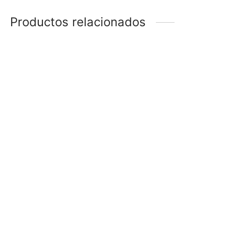
Productos relacionados
COLLAR LUNA
COLLAR OJO
$
168
$
238