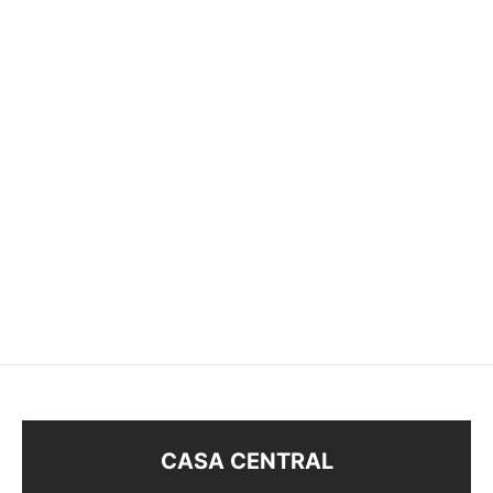
COLLAR 2 NENES
COLLAR CORAZÓN
$
148
$
168
CASA CENTRAL