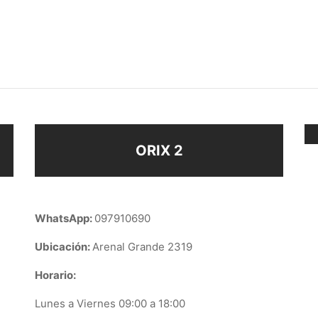
 PERLA P ENCH ORO
CLIPS ENCH ORO
$
118
ir al carrito
Añadir al carrito
ORIX 2
WhatsApp:
097910690
Ubicación:
Arenal Grande 2319
Horario:
Lunes a Viernes 09:00 a 18:00