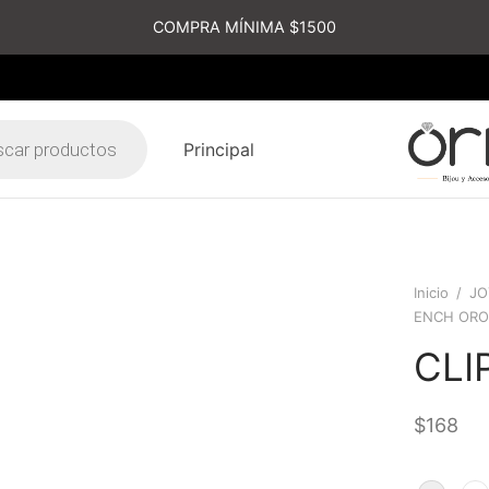
COMPRA MÍNIMA $1500
Principal
s
Inicio
/
JO
ENCH ORO
CLI
$
168