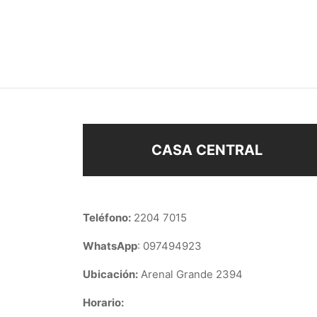
CLIPS ENCH EN ORO
CLIP
$
148
$
148
Añadir al carrito
Añad
CASA CENTRAL
Teléfono:
2204 7015
WhatsApp
: 097494923
Ubicación:
Arenal Grande 2394
Horario: