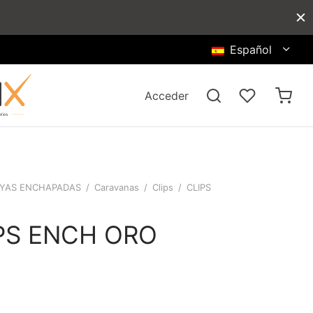
Español
Acceder
YAS ENCHAPADAS
/
Caravanas
/
Clips
/
CLIPS
PS ENCH ORO