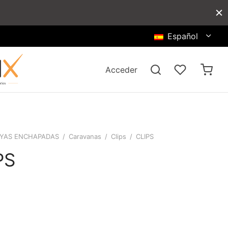
Español
Acceder
YAS ENCHAPADAS
/
Caravanas
/
Clips
/
CLIPS
PS