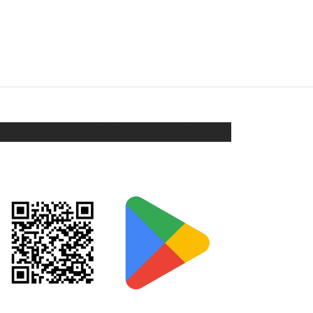
CLIPS ENCH ORO
$
128
Añadir al carrito
ORIX EN GOOGLE PLAY