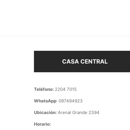
CLIPS
CLIP
$
188
$
138
Añadir al carrito
Añad
CASA CENTRAL
Teléfono:
2204 7015
WhatsApp
: 097494923
Ubicación:
Arenal Grande 2394
Horario: