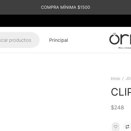
COMPRA MÍNIMA $1500
Principal
s
Inicio
/
JO
CLI
$
248