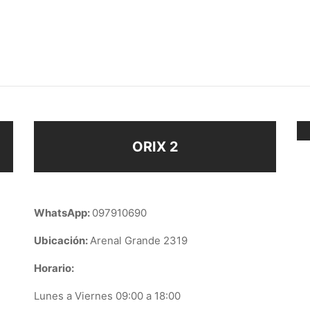
S ENCH PLATA
CLIPS
$
188
ir al carrito
Añadir al carrito
ORIX 2
WhatsApp:
097910690
Ubicación:
Arenal Grande 2319
Horario:
Lunes a Viernes 09:00 a 18:00