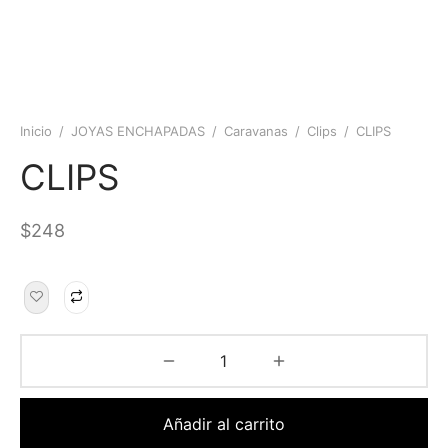
Inicio
/
JOYAS ENCHAPADAS
/
Caravanas
/
Clips
/
CLIPS
CLIPS
$
248
Añadir al carrito