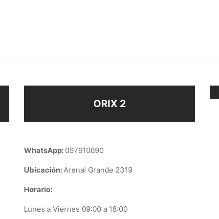
BRILLO TAMAÑO P
CLIPS PERLA M ENCH OR
$
158
ir al carrito
Añadir al carrito
ORIX 2
WhatsApp:
097910690
Ubicación:
Arenal Grande 2319
Horario:
Lunes a Viernes 09:00 a 18:00