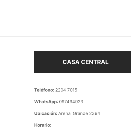
CLIPS ENCH ORO
CLIP 
$
188
$
148
Añadir al carrito
Añad
CASA CENTRAL
Teléfono:
2204 7015
WhatsApp
: 097494923
Ubicación:
Arenal Grande 2394
Horario: