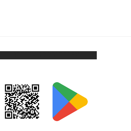
O
CLIPS ENCH EN ORO
$
148
Añadir al carrito
ORIX EN GOOGLE PLAY