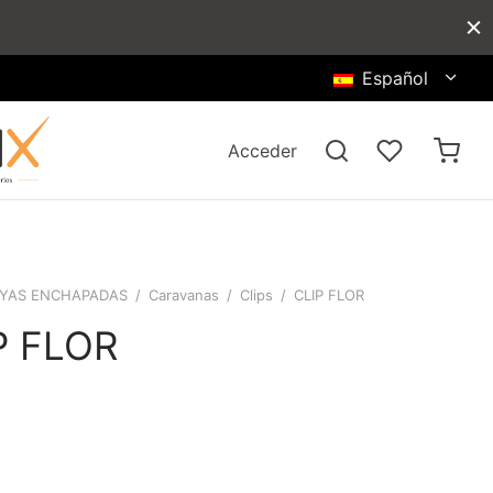
Español
Acceder
YAS ENCHAPADAS
/
Caravanas
/
Clips
/
CLIP FLOR
P FLOR