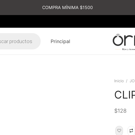
COMPRA MÍNIMA $1500
Principal
s
Inicio
/
JO
CLI
$
128