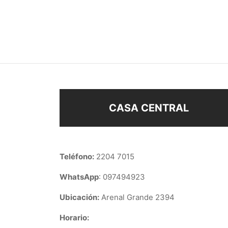
CINTO
FAJA
$
390
$
450
Seleccionar opciones
Sel
CASA CENTRAL
Teléfono:
2204 7015
WhatsApp
: 097494923
Ubicación:
Arenal Grande 2394
Horario: