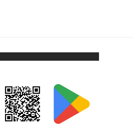
CINTO CADENA
$
280
Añadir al carrito
ORIX EN GOOGLE PLAY