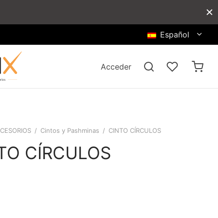
Español
Acceder
CESORIOS
/
Cintos y Pashminas
/
CINTO CÍRCULOS
TO CÍRCULOS