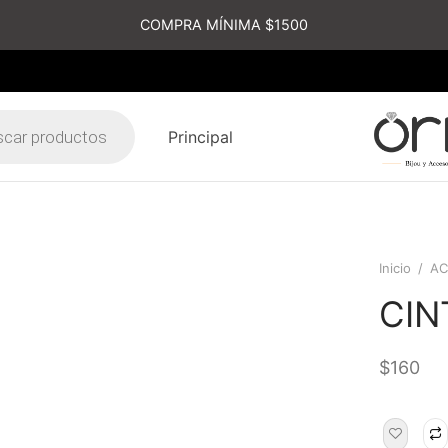
COMPRA MÍNIMA $1500
Principal
s
Inicio
/
AC
CIN
$
160