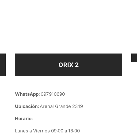
 PARA CADERA
PASHMINAS
$
198
eccionar opciones
Añadir al carrito
ORIX 2
WhatsApp:
097910690
Ubicación:
Arenal Grande 2319
Horario:
Lunes a Viernes 09:00 a 18:00