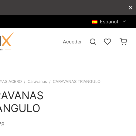
Español
Acceder
YAS ACERO
/
Caravanas
/
CARAVANAS TRIÁNGULO
RAVANAS
ÁNGULO
78