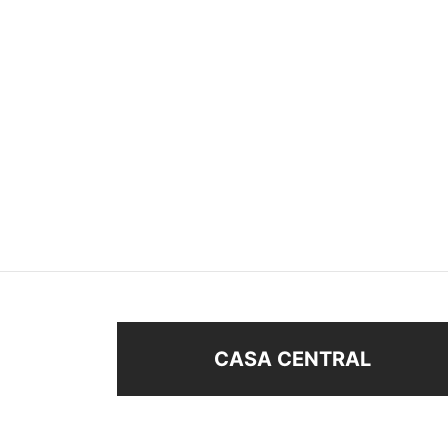
PERLAS PEGADAS
TREP
–
$
68
$
21
$
48
Añad
Seleccionar opciones
CASA CENTRAL