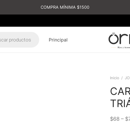
COMPRA MÍNIMA $1500
Principal
s
Inicio
/
JO
CA
TRI
–
$
68
$