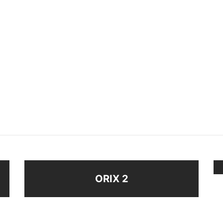
ADOR OJO TURCO
PERLAS ENGARZADAS
$
48
–
$
21
$
48
ir al carrito
Seleccionar opciones
ORIX 2