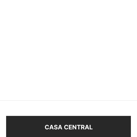
SET DE MINIATURAS
SET BRILLOS
BOE33394
–
$
58
$
78
$
48
CASA CENTRAL