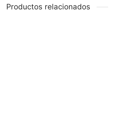
Productos relacionados
SET CARAVANAS
SET CARAVANAS
$
48
$
48