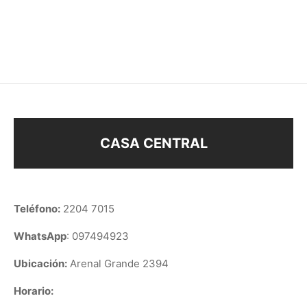
X3
BOE33320
–
$
78
$
118
$
48
CASA CENTRAL
Teléfono:
2204 7015
WhatsApp
: 097494923
Ubicación:
Arenal Grande 2394
Horario: