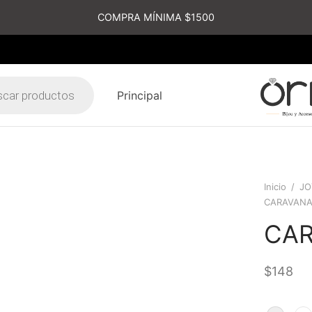
COMPRA MÍNIMA $1500
Principal
s
Inicio
/
JO
CARAVAN
CA
$
148