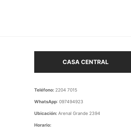
CARAVANAS CORAZÓN
CARA
$
148
$
88
Añadir al carrito
Añad
CASA CENTRAL
Teléfono:
2204 7015
WhatsApp
: 097494923
Ubicación:
Arenal Grande 2394
Horario: