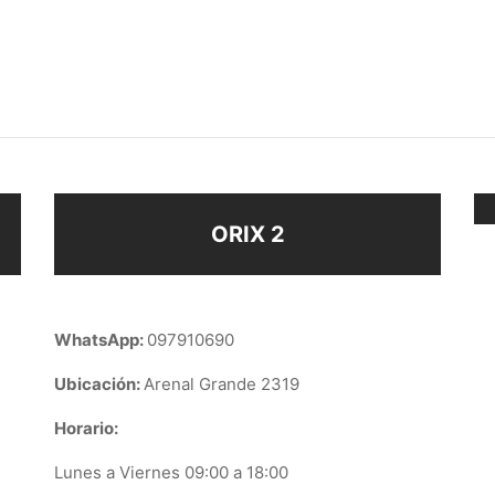
VANAS
CARAVANA HUELLA
$
78
$
58
Añadir al carrito
ir al carrito
ORIX 2
WhatsApp:
097910690
Ubicación:
Arenal Grande 2319
Horario:
Lunes a Viernes 09:00 a 18:00