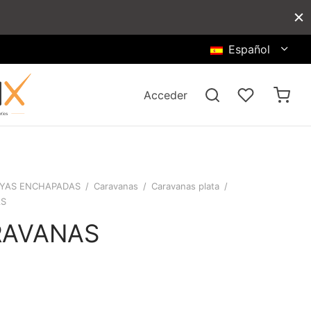
Español
Acceder
YAS ENCHAPADAS
/
Caravanas
/
Caravanas plata
/
AS
RAVANAS