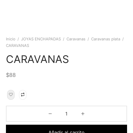
Inicio
/
JOYAS ENCHAPADAS
/
Caravanas
/
Caravanas plata
/
CARAVANAS
CARAVANAS
$
88
Añadir al carrito