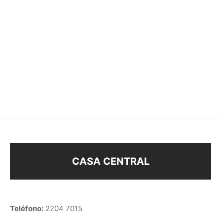
CARAVANAS ÁRBOL (B12
MINIATURA CORAZÓN
C3)
–
$
48
$
58
$
78
$
58
CASA CENTRAL
Teléfono:
2204 7015