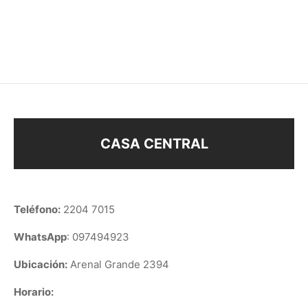
X3
–
$
21
$
48
–
$
78
$
118
CASA CENTRAL
Teléfono:
2204 7015
WhatsApp
: 097494923
Ubicación:
Arenal Grande 2394
Horario: