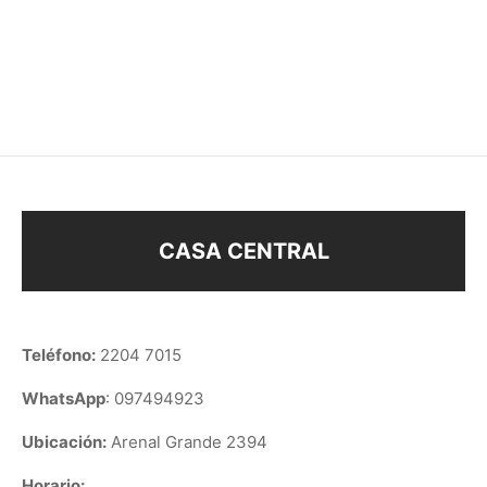
CARAVANAS COLORES
CARAVANAS GOTA
SURTIDOS
–
$
168
$
178
$
108
CASA CENTRAL
Teléfono:
2204 7015
WhatsApp
: 097494923
Ubicación:
Arenal Grande 2394
Horario: