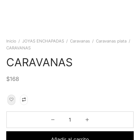
Inicio
/
JOYAS ENCHAPADAS
/
Caravanas
/
Caravanas plata
/
CARAVANAS
CARAVANAS
$
168
Añadir al carrito