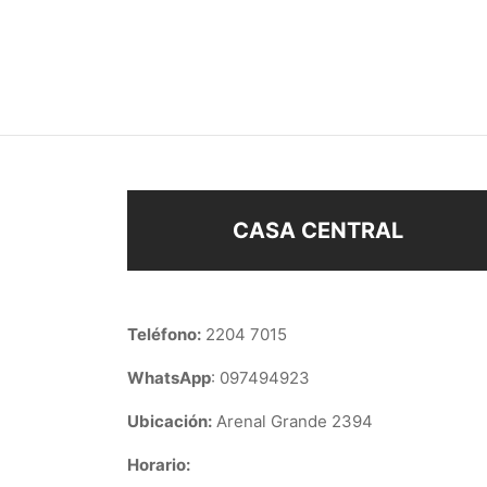
CARAVANAS BRILLO CUADRADO
MINI
–
$
108
$
118
$
58
Seleccionar opciones
Añad
CASA CENTRAL
Teléfono:
2204 7015
WhatsApp
: 097494923
Ubicación:
Arenal Grande 2394
Horario: