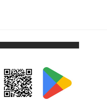
CARAVANAS
$
88
Añadir al carrito
ORIX EN GOOGLE PLAY