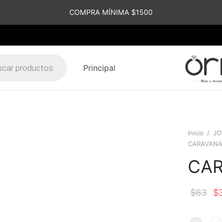
COMPRA MÍNIMA $1500
Principal
s
Inicio
/
JO
CARAVAN
CA
$
63
$