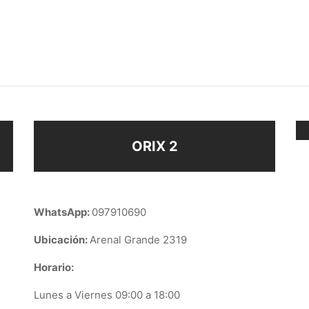
ATURA CORAZÓN
CARAVANAS CUADRADAS
$
158
ir al carrito
Añadir al carrito
ORIX 2
WhatsApp:
097910690
Ubicación:
Arenal Grande 2319
Horario:
Lunes a Viernes 09:00 a 18:00