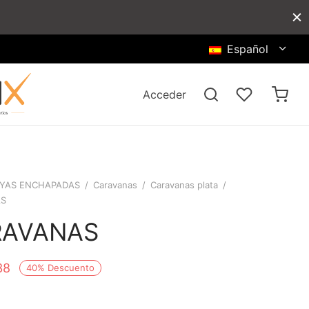
Español
Acceder
YAS ENCHAPADAS
/
Caravanas
/
Caravanas plata
/
AS
RAVANAS
38
40
%
Descuento