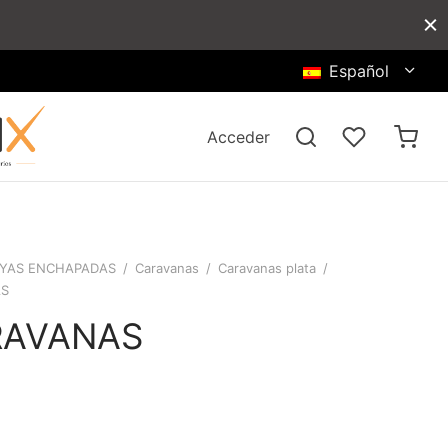
Español
Acceder
YAS ENCHAPADAS
/
Caravanas
/
Caravanas plata
/
AS
RAVANAS