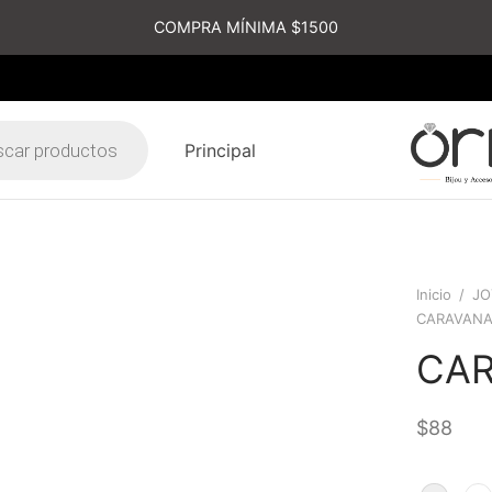
COMPRA MÍNIMA $1500
Principal
s
Inicio
/
JO
CARAVAN
CA
$
88