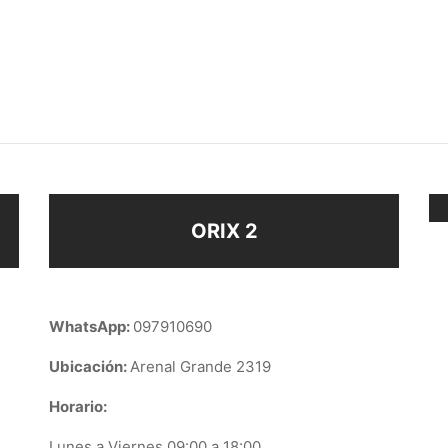
VANAS COLORES
CARAVANAS CORAZÓN
IDOS
$
148
Añadir al carrito
ir al carrito
ORIX 2
WhatsApp:
097910690
Ubicación:
Arenal Grande 2319
Horario:
Lunes a Viernes 09:00 a 18:00