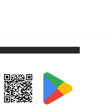
CARAVANAS ÁRBOL (B12 C3)
$
78
$
58
Añadir al carrito
ORIX EN GOOGLE PLAY