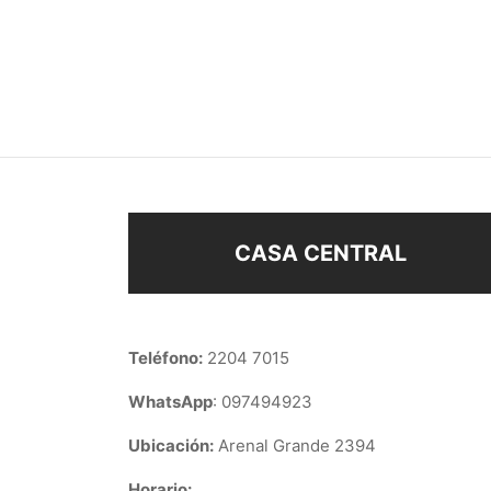
CARAVANAS
CARA
SURT
$
128
$
108
Seleccionar opciones
Añad
CASA CENTRAL
Teléfono:
2204 7015
WhatsApp
: 097494923
Ubicación:
Arenal Grande 2394
Horario: