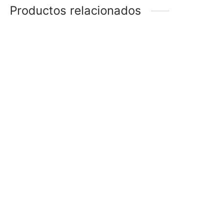
Productos relacionados
SET PERLAS MACIZAS
SET DE MINIATURAS
X3
BOE33317
–
$
78
$
118
$
48