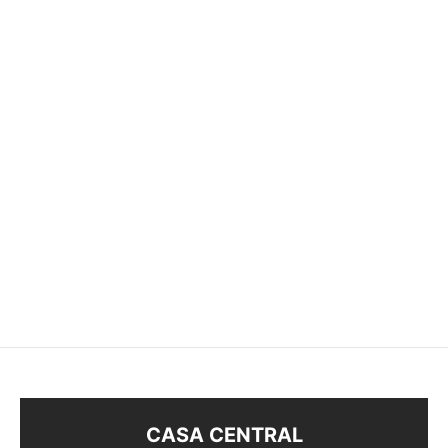
-
%
TREPADOR OJO TURCO
SET DE MINIATURAS
BOE33310
$
68
$
48
$
48
CASA CENTRAL