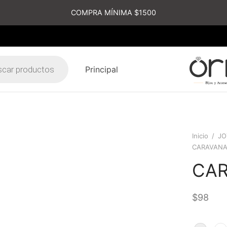
COMPRA MÍNIMA $1500
Principal
s
Inicio
/
JO
CARAVANA
CAR
$
98