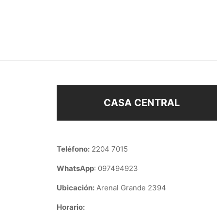
MINIATURA HOJITA
CARA
$
63
$
63
Añadir al carrito
Añad
CASA CENTRAL
Teléfono:
2204 7015
WhatsApp
: 097494923
Ubicación:
Arenal Grande 2394
Horario: