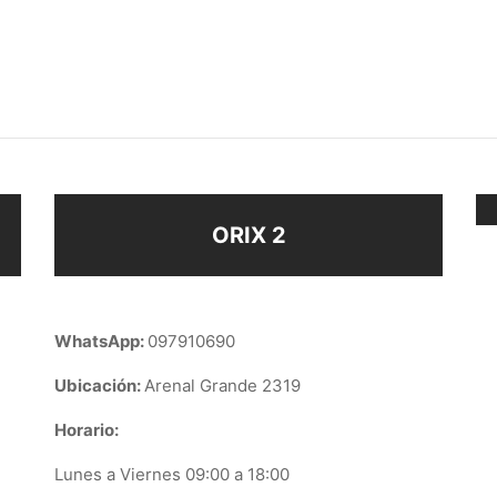
VANA ÁRBOL
CARAVANAS
$
98
ir al carrito
Añadir al carrito
ORIX 2
WhatsApp:
097910690
Ubicación:
Arenal Grande 2319
Horario:
Lunes a Viernes 09:00 a 18:00