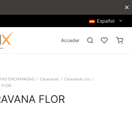
Español
Acceder
YAS ENCHAPADAS
/
Caravanas
/
Caravanas oro
/
 FLOR
AVANA FLOR