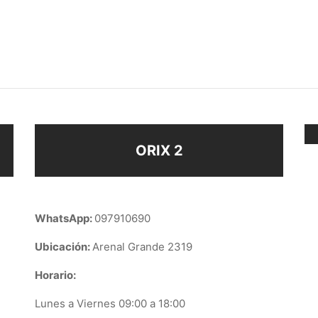
ATURA CORAZÓN
CARAVANAS GOTA
–
–
$
58
$
168
$
178
eccionar opciones
Seleccionar opciones
ORIX 2
WhatsApp:
097910690
Ubicación:
Arenal Grande 2319
Horario:
Lunes a Viernes 09:00 a 18:00