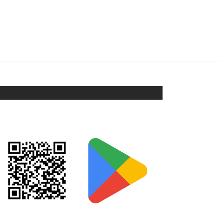
CARAVANAS
$
63
$
38
Añadir al carrito
ORIX EN GOOGLE PLAY