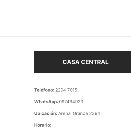
CARAVANAS CUADRADAS
MINI
$
158
$
48
Añadir al carrito
Sel
CASA CENTRAL
Teléfono:
2204 7015
WhatsApp
: 097494923
Ubicación:
Arenal Grande 2394
Horario: