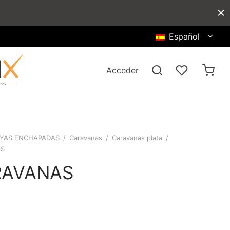
Español
Acceder
YAS ENCHAPADAS
/
Caravanas
/
Caravanas plata
/
AS
RAVANAS