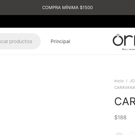
COMPRA MÍNIMA $1500
Principal
s
Inicio
/
JO
CARAVAN
CA
$
188