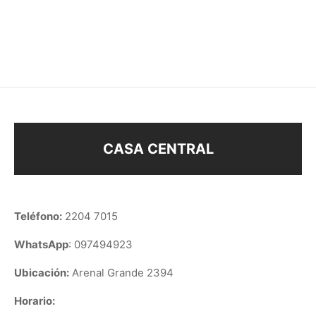
CUADRADO
$
108
–
$
108
$
118
CASA CENTRAL
Teléfono:
2204 7015
WhatsApp
: 097494923
Ubicación:
Arenal Grande 2394
Horario: