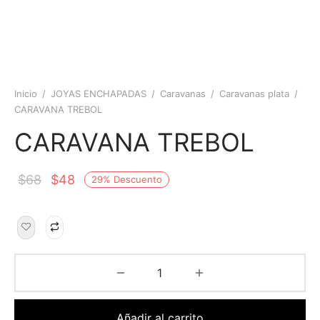
Inicio
/
JOYAS ENCHAPADAS
/
Caravanas
/
Caravanas plata
/
CARAVANA TREBOL
CARAVANA TREBOL
$
68
$
48
29
%
Descuento
Añadir al carrito