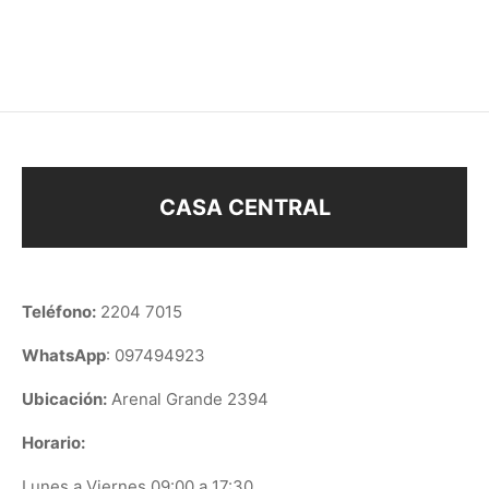
$
148
$
178
CASA CENTRAL
Teléfono:
2204 7015
WhatsApp
: 097494923
Ubicación:
Arenal Grande 2394
Horario:
Lunes a Viernes 09:00 a 17:30