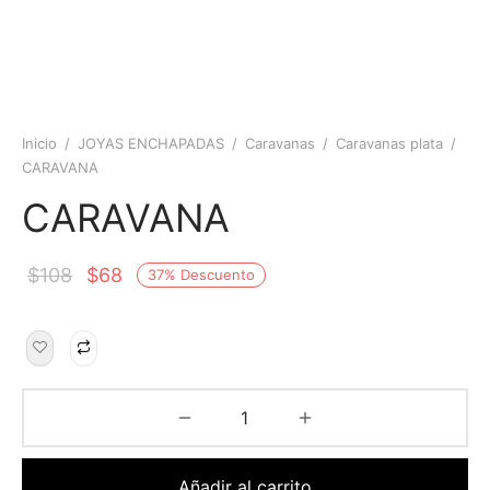
Inicio
/
JOYAS ENCHAPADAS
/
Caravanas
/
Caravanas plata
/
CARAVANA
CARAVANA
$
108
$
68
37
%
Descuento
Añadir al carrito