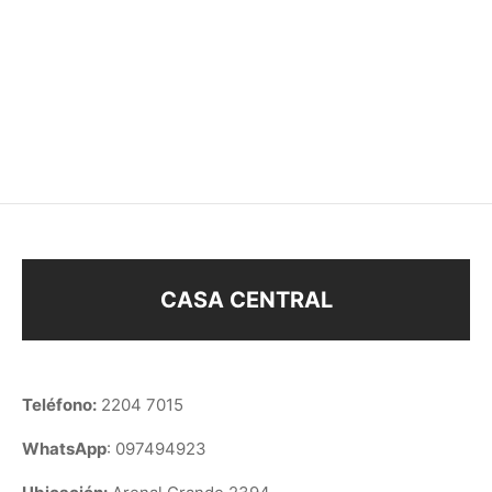
CADENA 50cm ENCH
CADENA 60cm
ORO
SINGAPUR ENCH. ORO
$
158
$
98
CASA CENTRAL
Teléfono:
2204 7015
WhatsApp
: 097494923