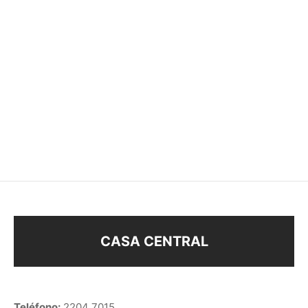
BOLSA TERCIOPELO
BOLSA TERCIOPELO
–
$
12
$
540
$
10
CASA CENTRAL
Teléfono:
2204 7015