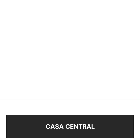
BILLETERA
ACCESORIO PARA
CARTERAS
$
168
$
78
CASA CENTRAL