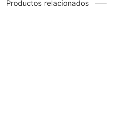
Productos relacionados
BOLSA FLOREADA
BANDOLERA 2 x 1
$
120
$
290