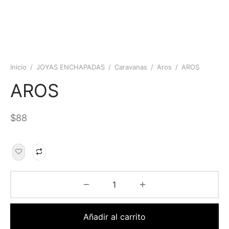
Inicio
/
JOYAS ENCHAPADAS
/
Caravanas
/
Aros
/
AROS
AROS
$
88
Añadir al carrito