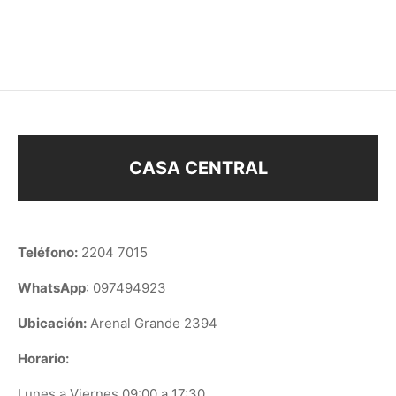
–
$
248
$
138
$
158
CASA CENTRAL
Teléfono:
2204 7015
WhatsApp
: 097494923
Ubicación:
Arenal Grande 2394
Horario:
Lunes a Viernes 09:00 a 17:30