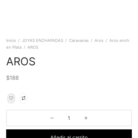
Inicio
/
JOYAS ENCHAPADAS
/
Caravanas
/
Aros
/
Aros ench.
en Plata
/
AROS
AROS
$
188
Añadir al carrito