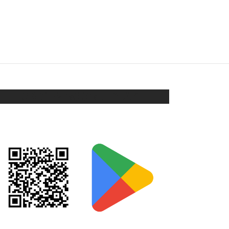
AROS CORAZÓN
$
128
Añadir al carrito
ORIX EN GOOGLE PLAY