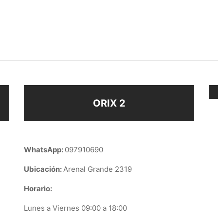
O ARO
AROS TORNEADOS
$
188
ir al carrito
Añadir al carrito
ORIX 2
WhatsApp:
097910690
Ubicación:
Arenal Grande 2319
Horario:
Lunes a Viernes 09:00 a 18:00