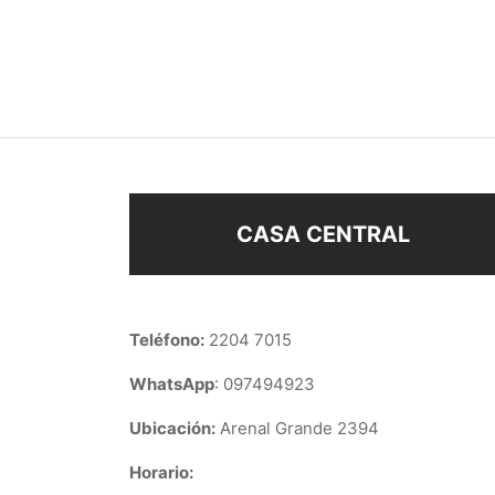
ARITOS 1.5 CM
MEDI
$
73
$
168
Añadir al carrito
Añad
CASA CENTRAL
Teléfono:
2204 7015
WhatsApp
: 097494923
Ubicación:
Arenal Grande 2394
Horario: