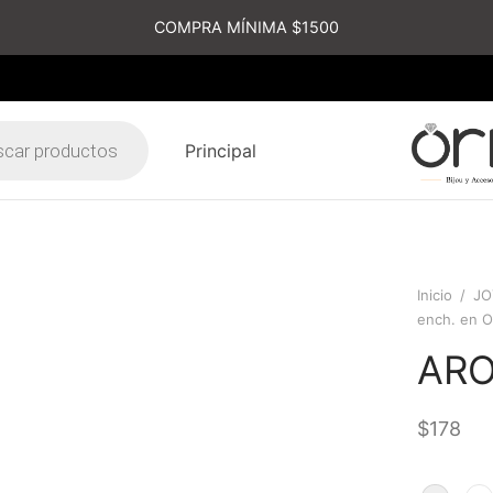
COMPRA MÍNIMA $1500
Principal
s
Inicio
/
JO
ench. en O
AR
$
178