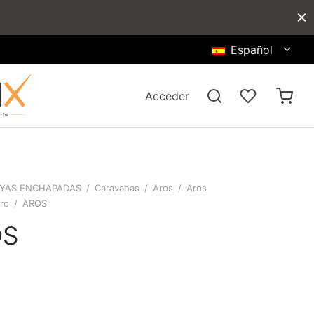
Español
Acceder
YAS ENCHAPADAS
/
Caravanas
/
Aros
/
Aros
ro
/
AROS
OS