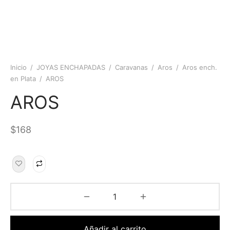
Inicio
/
JOYAS ENCHAPADAS
/
Caravanas
/
Aros
/
Aros ench.
en Plata
/
AROS
AROS
$
168
Añadir al carrito